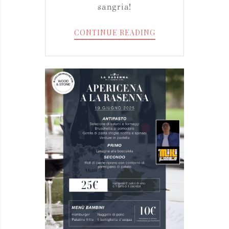
sangria!
BRACERIA
CONTINUE READING
20
GIUGNO