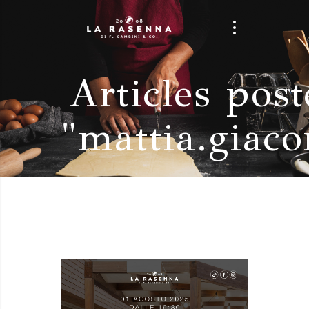
Articles pos
"mattia.giac