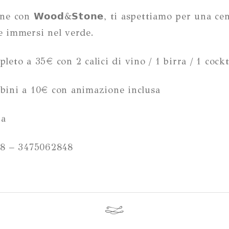
ne con 𝗪𝗼𝗼𝗱&𝗦𝘁𝗼𝗻𝗲, ti aspettiamo per una ce
e immersi nel verde.
to a 35€ con 2 calici di vino / 1 birra / 1 cockt
ni a 10€ con animazione inclusa
ra
8 – 3475062848