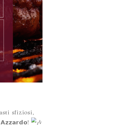
sti sfiziosi,
𝘇𝘇𝗮𝗿𝗱𝗼!