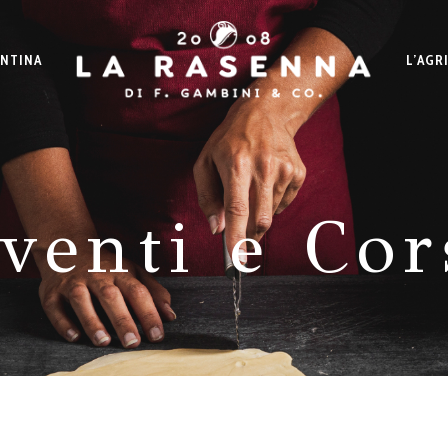
ANTINA
L’AGR
venti e Cor