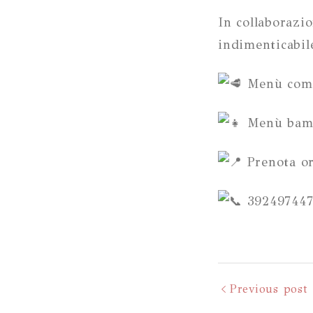
In collaborazio
indimenticabil
Menù comple
Menù bambi
Prenota o
392497447
Previous post