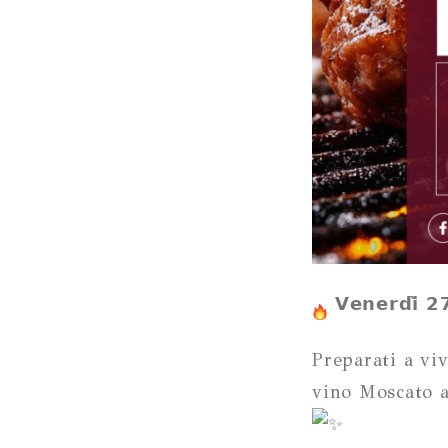
𝗩𝗲𝗻𝗲𝗿𝗱𝗶̀ 𝟮
Preparati a viv
vino Moscato a