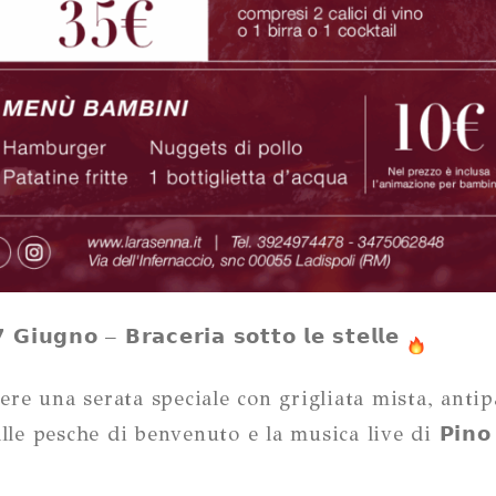
 𝗚𝗶𝘂𝗴𝗻𝗼 – 𝗕𝗿𝗮𝗰𝗲𝗿𝗶𝗮 𝘀𝗼𝘁𝘁𝗼 𝗹𝗲 𝘀𝘁𝗲𝗹𝗹𝗲
ere una serata speciale con grigliata mista, antipa
lle pesche di benvenuto e
la musica live di 𝗣𝗶𝗻𝗼 