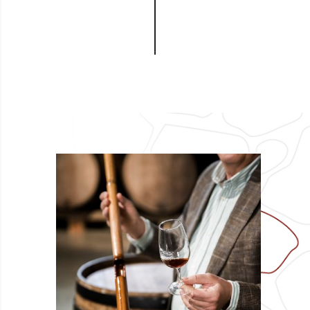
I terreni
La Rasenna – Azienda Vinicola
propone menu di degustazioni
di prodotti tipici locali lavorati
dall’agriturismo insieme ai