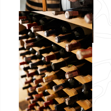
migliori vini provenienti dai
terreni di proprieta della
struttura. I menu propongono
anche abbinamenti con primi,
per coppie e gruppi di
interessati al tema. La Rasenna
– Azienda Vinicola e disponibile
per collaborazioni su richiesta
specifica da parte di Aziende
del settore Food & Beverage.